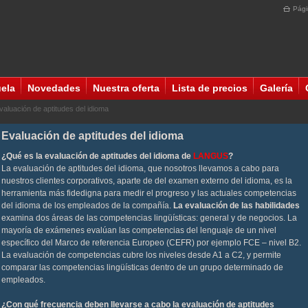
Pági
uela
Novedades
Nuestra oferta
Lista de precios
Galería
aluación de aptitudes del idioma
Evaluación de aptitudes del idioma
¿Qué es la evaluación de aptitudes del idioma de
LANGUS
?
La evaluación de aptitudes del idioma, que nosotros llevamos a cabo para
nuestros clientes corporativos, aparte de del examen externo del idioma, es la
herramienta más fidedigna para medir el progreso y las actuales competencias
del idioma de los empleados de la compañía.
La evaluación de las habilidades
examina dos áreas de las competencias lingüísticas: general y de negocios. La
mayoría de exámenes evalúan las competencias del lenguaje de un nivel
específico del Marco de referencia Europeo (CEFR) por ejemplo FCE – nivel B2.
La evaluación de competencias cubre los niveles desde A1 a C2, y permite
comparar las competencias lingüísticas dentro de un grupo determinado de
empleados.
¿Con qué frecuencia deben llevarse a cabo la evaluación de aptitudes