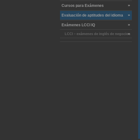
Cursos para Exámenes
Evaluación de aptitudes del idioma
Exámenes LCCI IQ
LCCI – exámenes de inglés de negocios