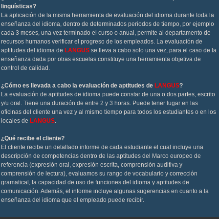
lingüísticas?
La aplicación de la misma herramienta de evaluación del idioma durante toda la
enseñanza del idioma, dentro de determinados periodos de tiempo, por ejemplo
cada 3 meses, una vez terminado el curso o anual, permite al departamento de
recursos humanos verificar el progreso de los empleados. La evaluación de
aptitudes del idioma de
LANGUS
se lleva a cabo solo una vez, para el caso de la
enseñanza dada por otras escuelas constituye una herramienta objetiva de
control de calidad.
¿Cómo es llevada a cabo la evaluación de aptitudes de
LANGUS
?
La evaluación de aptitudes de idioma puede constar de una o dos partes, escrito
y/u oral. Tiene una duración de entre 2 y 3 horas. Puede tener lugar en las
oficinas del cliente una vez y al mismo tiempo para todos los estudiantes o en los
locales de
LANGUS
.
¿Qué recibe el cliente?
El cliente recibe un detallado informe de cada estudiante el cual incluye una
descripción de competencias dentro de las aptitudes del Marco europeo de
referencia (expresión oral, expresión escrita, comprensión auditiva y
comprensión de lectura), evaluamos su rango de vocabulario y corrección
gramatical, la capacidad de uso de funciones del idioma y aptitudes de
comunicación. Además, el informe incluye algunas sugerencias en cuanto a la
enseñanza del idioma que el empleado puede recibir.