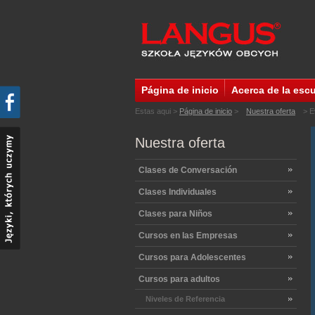
Página de inicio
Acerca de la esc
Estas aqui >
Página de inicio
>
Nuestra oferta
> Ev
Nuestra oferta
Clases de Conversación
Clases Individuales
Clases para Niños
Cursos en las Empresas
Cursos para Adolescentes
Cursos para adultos
Niveles de Referencia