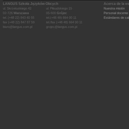
LANGUS Szkoła Języków Obcych
Acerca de la e
ul. Skrzetuskiego 42
ul. Piłsudskiego 15
Nuestra misión
02-726
Warszawa
05-600
Grójec
Personal docente
tel. (+48 22) 843 40 55
tel.(+48 48) 664 00 11
Estándares de cal
fax (+48 22) 847 87 59
tel./fax (+48 48) 664 00 11
biuro@langus.com.pl
grojec@langus.com.pl