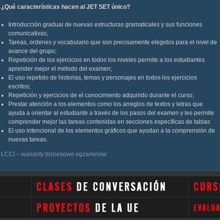
¿Qué características hacen al JET SET único?
Introducción gradual de nuevas estructuras gramaticales y sus funciones
comunicativas;
Tareas, ordenes y vocabulario que son precisamente elegidos para el nivel de
avance del grupo;
Repetición de los ejercicios en todos los niveles permite a los estudiantes
aprender mejor el método del examen;
El uso repetido de historias, temas y personajes en todos los ejercicios
escritos;
Repetición y ejercicios de el conocimiento adquirido durante el curso;
Prestar atención a los elementos como los arreglos de textos y letras que
ayuda a orientar al estudiante a través de los pasos del examen y les permite
comprender mejor las tareas contenidas en secciones específicas de tablas
El uso intencional de los elementos gráficos que ayudan a la comprensión de
nuevas tareas.
LCCI – warianty biznesowe egzaminów