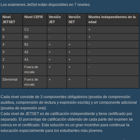
Los exámenes JetSet están disponibles en 7 niveles.
Nivel
Nivel CEFR
Versión
Versión
Niveles independientes de la
JETSET
JET
SET
edad
6
C1
-
-
+
5
B2
-
-
+
4
B1
+
+
-
3
A2
+
+
-
2
A1
+
+
-
1
Fuera de
+
+
-
escala
Elemental
Fuera de
+
+
-
escala
Cada nivel consiste de 3 componentes obligatorios (prueba de comprensión
auditiva, comprensión de lectura y expresión escrita) y un componente adicional
(prueba de expresión oral).
Cada nivel de JETSET es de calificación independiente y tiene certificado por
separado. El porcentaje de calificación obtenido de cada parte del examen se
coloca en el certificado. Esta solución es un gran incentivo para continuar la
educación especialmente para los estudiantes más jóvenes.