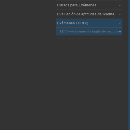
Cursos para Exámenes
Evaluación de aptitudes del idioma
Exámenes LCCI IQ
LCCI – exámenes de inglés de negocios