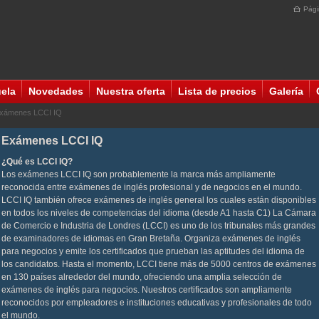
Pági
uela
Novedades
Nuestra oferta
Lista de precios
Galería
xámenes LCCI IQ
Exámenes LCCI IQ
¿Qué es LCCI IQ?
Los exámenes LCCI IQ son probablemente la marca más ampliamente
reconocida entre exámenes de inglés profesional y de negocios en el mundo.
LCCI IQ también ofrece exámenes de inglés general los cuales están disponibles
en todos los niveles de competencias del idioma (desde A1 hasta C1) La Cámara
de Comercio e Industria de Londres (LCCI) es uno de los tribunales más grandes
de examinadores de idiomas en Gran Bretaña. Organiza exámenes de inglés
para negocios y emite los certificados que prueban las aptitudes del idioma de
los candidatos. Hasta el momento, LCCI tiene más de 5000 centros de exámenes
en 130 países alrededor del mundo, ofreciendo una amplia selección de
exámenes de inglés para negocios. Nuestros certificados son ampliamente
reconocidos por empleadores e instituciones educativas y profesionales de todo
el mundo.