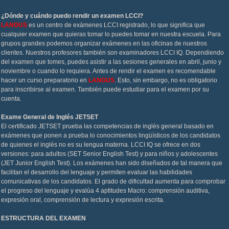
¿Dónde y cuándo puedo rendir un examen LCCI?
LANGUS
es un centro de exámenes LCCI registrado, lo que significa que
cualquier examen que quieras tomar lo puedes tomar en nuestra escuela. Para
grupos grandes podemos organizar exámenes en las oficinas de nuestros
clientes. Nuestros profesores también son examinadores LCCI IQ. Dependiendo
del examen que tomes, puedes asistir a las sesiones generales en abril, junio y
noviembre o cuando lo requiera. Antes de rendir el examen es recomendable
hacer un curso preparatorio en
LANGUS
. Esto, sin embargo, no es obligatorio
para inscribirse al examen. También puede estudiar para el examen por su
cuenta.
Exame General de Inglés JETSET
El certificado JETSET prueba las competencias de inglés general basado en
exámenes que ponen a prueba lo conocimientos lingüísticos de los candidatos
de quienes el inglés no es su lengua materna. LCCI IQ se ofrece en dos
versiones: para adultos (SET Senior English Test) y para niños y adolescentes
(JET Junior English Test). Los exámenes han sido diseñados de tal manera que
facilitan el desarrollo del lenguaje y permiten evaluar las habilidades
comunicativas de los candidatos. El grado de dificultad aumenta para comprobar
el progreso del lenguaje y evalúa 4 aptitudes Macro: comprensión auditiva,
expresión oral, comprensión de lectura y expresión escrita.
ESTRUCTURA DEL EXAMEN