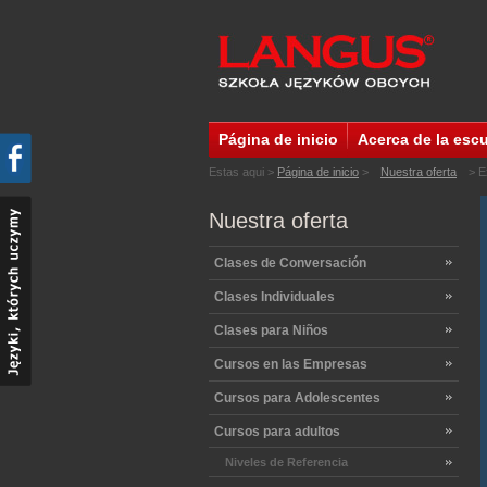
Página de inicio
Acerca de la esc
Estas aqui >
Página de inicio
>
Nuestra oferta
> E
Nuestra oferta
Clases de Conversación
Clases Individuales
Clases para Niños
Cursos en las Empresas
Cursos para Adolescentes
Cursos para adultos
Niveles de Referencia